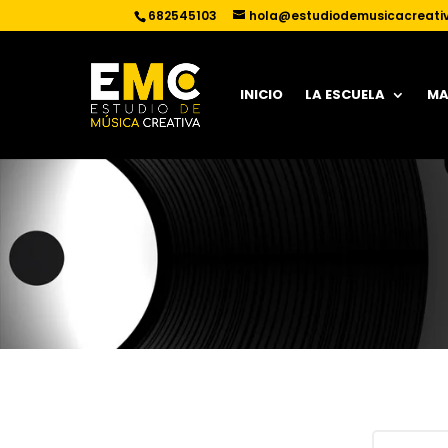
682545103
hola@estudiodemusicacreati
INICIO
LA ESCUELA
MA