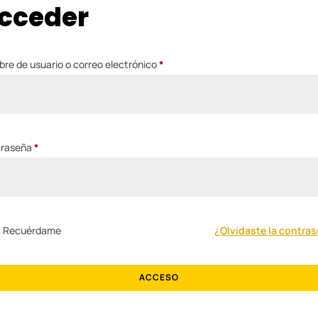
cceder
Obligatorio
re de usuario o correo electrónico
*
Obligatorio
traseña
*
Recuérdame
¿Olvidaste la contra
ACCESO