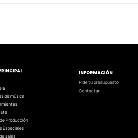
PRINCIPAL
INFORMACIÓN
Pide tu presupuesto
ela
Contactar
es de música
amientas
late
 de Producción
s Especiales
 de salas