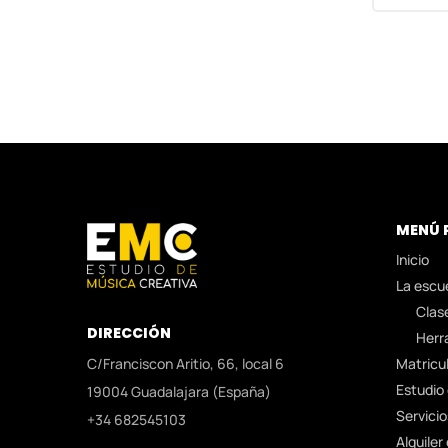
MENÚ 
Inicio
La escu
Clas
DIRECCIÓN
Herr
C/Franciscon Aritio, 66, local 6
Matricu
Estudio
19004 Guadalajara (España)
Servicio
+34 682545103
Alquiler