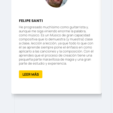
FELIPE SANTI
I
He progresado muchísimo como guitarrista y,
Mi
aunque me siga viniendo enorme la palabra,
in
como músico.
Es un Músico de gran capacidad
pa
compositiva que lo demuestra (y muestra) clase
Lo
a clase, lección a lección, ya que todo lo que con
él se aprende siempre pone el énfasis en como
aplicarlo a las canciones y la composición. Con él
aprendes que el proceso de creación tiene una
pequeña parte maravillosa de magia y una gran
parte de estudio y experiencia.
LEER MÁS